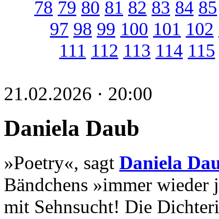
78
79
80
81
82
83
84
85
97
98
99
100
101
102
111
112
113
114
115
21.02.2026 · 20:00
Daniela Daub
»Poetry«, sagt
Daniela Da
Bändchens »immer wieder je
mit Sehnsucht! Die Dichter