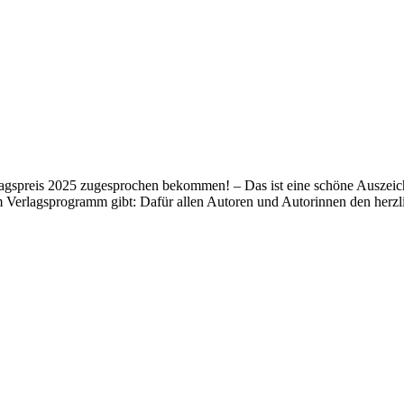
lagspreis 2025 zugesprochen bekommen! – Das ist eine schöne Auszeich
m Verlagsprogramm gibt: Dafür allen Autoren und Autorinnen den her