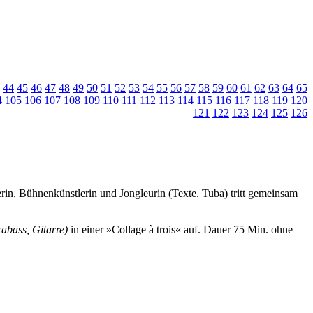
44
45
46
47
48
49
50
51
52
53
54
55
56
57
58
59
60
61
62
63
64
65
4
105
106
107
108
109
110
111
112
113
114
115
116
117
118
119
120
121
122
123
124
125
126
rin, Bühnenkünstlerin und Jongleurin (Texte. Tuba) tritt gemeinsam
abass, Gitarre)
in einer »Collage à trois« auf.
Dauer 75 Min. ohne