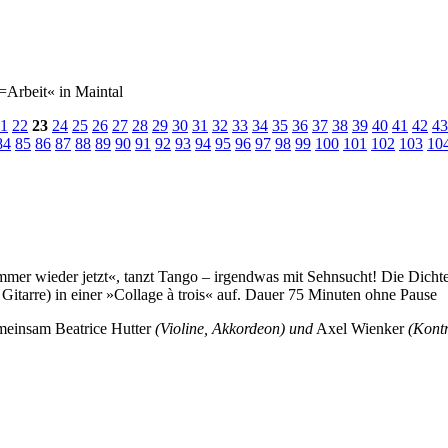
=Arbeit« in Maintal
1
22
23
24
25
26
27
28
29
30
31
32
33
34
35
36
37
38
39
40
41
42
43
84
85
86
87
88
89
90
91
92
93
94
95
96
97
98
99
100
101
102
103
10
mmer wieder jetzt«, tanzt Tango – irgendwas mit Sehnsucht! Die Dichte
Gitarre) in einer »Collage à trois« auf. Dauer 75 Minuten ohne Pause
gemeinsam Beatrice Hutter
(Violine, Akkordeon) und
Axel Wienker
(Kontr