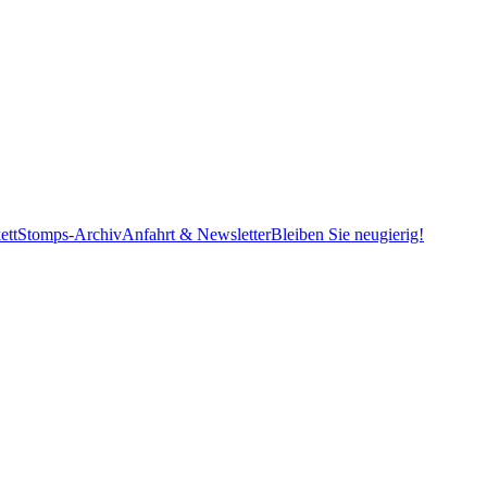
ett
Stomps-Archiv
Anfahrt & Newsletter
Bleiben Sie neugierig!