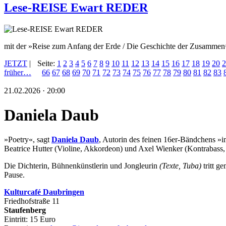
Lese-REISE Ewart REDER
mit der »Reise zum Anfang der Erde / Die Geschichte der Zusammen
JETZT
|
Seite:
1
2
3
4
5
6
7
8
9
10
11
12
13
14
15
16
17
18
19
20
2
früher…
66
67
68
69
70
71
72
73
74
75
76
77
78
79
80
81
82
83
21.02.2026 · 20:00
Daniela Daub
»Poetry«, sagt
Daniela Daub
, Autorin des feinen 16er-Bändchens »i
Beatrice Hutter (Violine, Akkordeon) und Axel Wienker (Kontrabass, 
Die Dichterin, Bühnenkünstlerin und Jongleurin
(Texte, Tuba)
tritt 
Pause.
Kulturca
fé Daubringen
Friedhofstraße 11
Staufenberg
Eintritt: 15 Euro