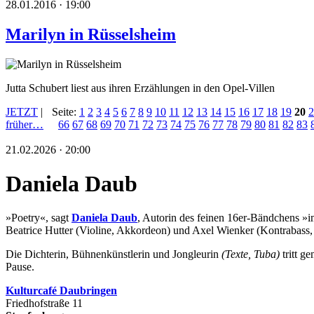
28.01.2016 · 19:00
Marilyn in Rüsselsheim
Jutta Schubert liest aus ihren Erzählungen in den Opel-Villen
JETZT
|
Seite:
1
2
3
4
5
6
7
8
9
10
11
12
13
14
15
16
17
18
19
20
2
früher…
66
67
68
69
70
71
72
73
74
75
76
77
78
79
80
81
82
83
21.02.2026 · 20:00
Daniela Daub
»Poetry«, sagt
Daniela Daub
, Autorin des feinen 16er-Bändchens »i
Beatrice Hutter (Violine, Akkordeon) und Axel Wienker (Kontrabass, 
Die Dichterin, Bühnenkünstlerin und Jongleurin
(Texte, Tuba)
tritt 
Pause.
Kulturca
fé Daubringen
Friedhofstraße 11