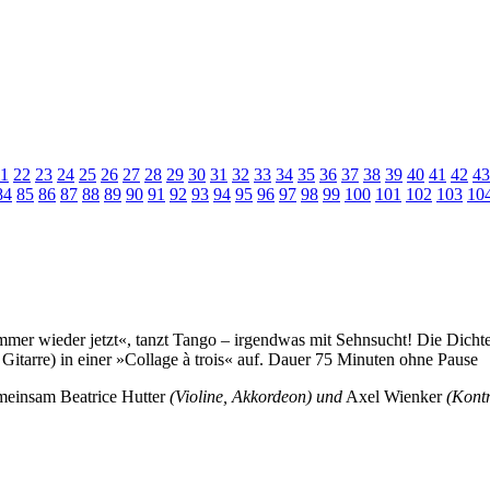
1
22
23
24
25
26
27
28
29
30
31
32
33
34
35
36
37
38
39
40
41
42
43
84
85
86
87
88
89
90
91
92
93
94
95
96
97
98
99
100
101
102
103
10
mmer wieder jetzt«, tanzt Tango – irgendwas mit Sehnsucht! Die Dichte
Gitarre) in einer »Collage à trois« auf. Dauer 75 Minuten ohne Pause
gemeinsam Beatrice Hutter
(Violine, Akkordeon) und
Axel Wienker
(Kontr