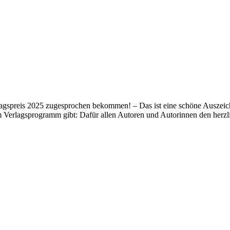
lagspreis 2025 zugesprochen bekommen! – Das ist eine schöne Auszeich
m Verlagsprogramm gibt: Dafür allen Autoren und Autorinnen den her