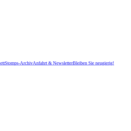
ett
Stomps-Archiv
Anfahrt & Newsletter
Bleiben Sie neugierig!