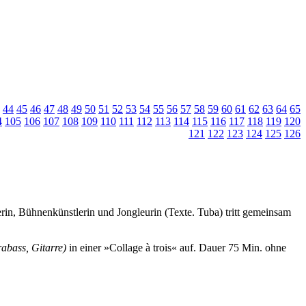
44
45
46
47
48
49
50
51
52
53
54
55
56
57
58
59
60
61
62
63
64
65
4
105
106
107
108
109
110
111
112
113
114
115
116
117
118
119
120
121
122
123
124
125
126
rin, Bühnenkünstlerin und Jongleurin (Texte. Tuba) tritt gemeinsam
abass, Gitarre)
in einer »Collage à trois« auf.
Dauer 75 Min. ohne