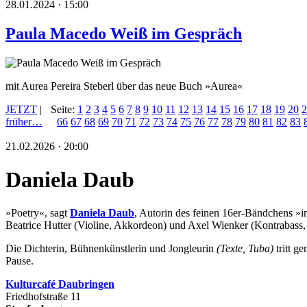
28.01.2024 · 15:00
Paula Macedo Weiß im Gespräch
mit Aurea Pereira Steberl über das neue Buch »Aurea«
JETZT
|
Seite:
1
2
3
4
5
6
7
8
9
10
11
12
13
14
15
16
17
18
19
20
2
früher…
66
67
68
69
70
71
72
73
74
75
76
77
78
79
80
81
82
83
21.02.2026 · 20:00
Daniela Daub
»Poetry«, sagt
Daniela Daub
, Autorin des feinen 16er-Bändchens »i
Beatrice Hutter (Violine, Akkordeon) und Axel Wienker (Kontrabass, 
Die Dichterin, Bühnenkünstlerin und Jongleurin
(Texte, Tuba)
tritt 
Pause.
Kulturca
fé Daubringen
Friedhofstraße 11