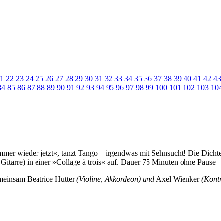
1
22
23
24
25
26
27
28
29
30
31
32
33
34
35
36
37
38
39
40
41
42
43
84
85
86
87
88
89
90
91
92
93
94
95
96
97
98
99
100
101
102
103
10
mmer wieder jetzt«, tanzt Tango – irgendwas mit Sehnsucht! Die Dichte
Gitarre) in einer »Collage à trois« auf. Dauer 75 Minuten ohne Pause
gemeinsam Beatrice Hutter
(Violine, Akkordeon) und
Axel Wienker
(Kontr