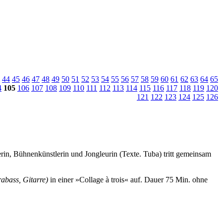
44
45
46
47
48
49
50
51
52
53
54
55
56
57
58
59
60
61
62
63
64
65
4
105
106
107
108
109
110
111
112
113
114
115
116
117
118
119
120
121
122
123
124
125
126
rin, Bühnenkünstlerin und Jongleurin (Texte. Tuba) tritt gemeinsam
abass, Gitarre)
in einer »Collage à trois« auf.
Dauer 75 Min. ohne