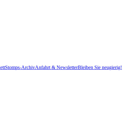
ett
Stomps-Archiv
Anfahrt & Newsletter
Bleiben Sie neugierig!