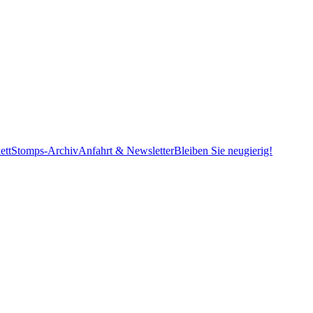
ett
Stomps-Archiv
Anfahrt & Newsletter
Bleiben Sie neugierig!