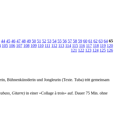
44
45
46
47
48
49
50
51
52
53
54
55
56
57
58
59
60
61
62
63
64
65
4
105
106
107
108
109
110
111
112
113
114
115
116
117
118
119
120
121
122
123
124
125
126
rin, Bühnenkünstlerin und Jongleurin (Texte. Tuba) tritt gemeinsam
abass, Gitarre)
in einer »Collage à trois« auf.
Dauer 75 Min. ohne