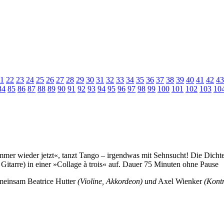
1
22
23
24
25
26
27
28
29
30
31
32
33
34
35
36
37
38
39
40
41
42
43
84
85
86
87
88
89
90
91
92
93
94
95
96
97
98
99
100
101
102
103
10
mmer wieder jetzt«, tanzt Tango – irgendwas mit Sehnsucht! Die Dichte
Gitarre) in einer »Collage à trois« auf. Dauer 75 Minuten ohne Pause
gemeinsam Beatrice Hutter
(Violine, Akkordeon) und
Axel Wienker
(Kontr