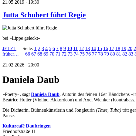
21.05.2019 · 19:30
Jutta Schubert führt Regie
bei »Lippe geleckt«
JETZT
|
Seite:
1
2
3
4
5
6
7
8
9
10
11
12
13
14
15
16
17
18
19
20
2
früher…
66
67
68
69
70
71
72
73
74
75
76
77
78
79
80
81
82
83
21.02.2026 · 20:00
Daniela Daub
»Poetry«, sagt
Daniela Daub
, Autorin des feinen 16er-Bändchens »i
Beatrice Hutter (Violine, Akkordeon) und Axel Wienker (Kontrabass, 
Die Dichterin, Bühnenkünstlerin und Jongleurin
(Texte, Tuba)
tritt 
Pause.
Kulturca
fé Daubringen
Friedhofstraße 11