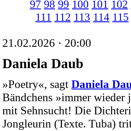
97
98
99
100
101
102
111
112
113
114
115
21.02.2026 · 20:00
Daniela Daub
»Poetry«, sagt
Daniela Da
Bändchens »immer wieder je
mit Sehnsucht! Die Dichter
Jongleurin (Texte. Tuba) tr