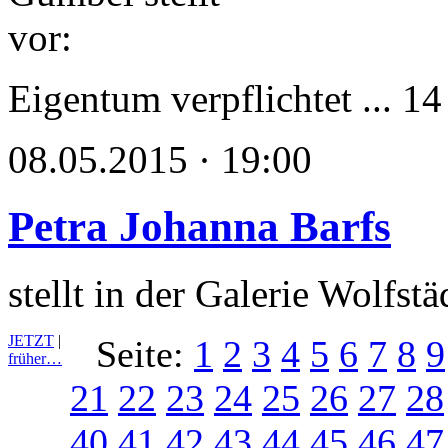
Eigentum verpflichtet ... 1
08.05.2015 · 19:00
Petra Johanna Barfs
stellt in der Galerie Wolfst
JETZT
|
Seite:
1
2
3
4
5
6
7
8
9
früher…
21
22
23
24
25
26
27
28
40
41
42
43
44
45
46
47