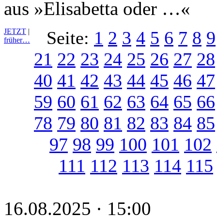
aus »Elisabetta oder …«
JETZT
|
Seite:
1
2
3
4
5
6
7
8
9
früher…
21
22
23
24
25
26
27
28
40
41
42
43
44
45
46
47
59
60
61
62
63
64
65
66
78
79
80
81
82
83
84
85
97
98
99
100
101
102
111
112
113
114
115
16.08.2025 · 15:00