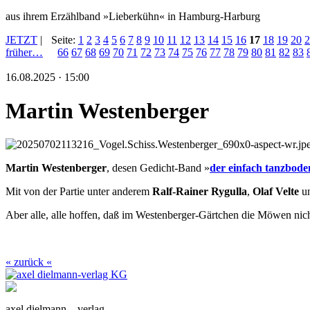
aus ihrem Erzählband »Lieberkühn« in Hamburg-Harburg
JETZT
|
Seite:
1
2
3
4
5
6
7
8
9
10
11
12
13
14
15
16
17
18
19
20
2
früher…
66
67
68
69
70
71
72
73
74
75
76
77
78
79
80
81
82
83
16.08.2025 · 15:00
Martin Westenberger
Martin Westenberger
, desen Gedicht-Band »
der einfach tanzbode
Mit von der Partie unter anderem
Ralf-Rainer Rygulla
,
Olaf Velte
u
Aber alle, alle hoffen, daß im Westenberger-Gärtchen die Möwen nicht
« zurück «
axel dielmann – verlag