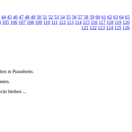
44
45
46
47
48
49
50
51
52
53
54
55
56
57
58
59
60
61
62
63
64
65
4
105
106
107
108
109
110
111
112
113
114
115
116
117
118
119
120
121
122
123
124
125
126
tchen in Praunheim.
immen.
kt bleiben ...