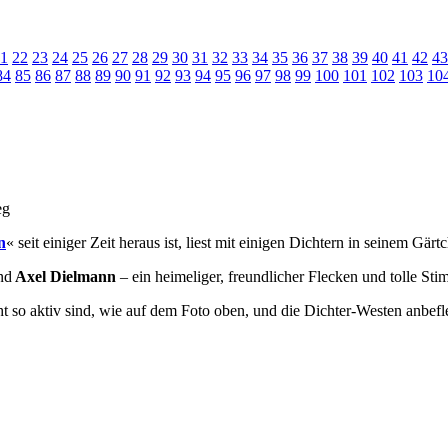
1
22
23
24
25
26
27
28
29
30
31
32
33
34
35
36
37
38
39
40
41
42
43
84
85
86
87
88
89
90
91
92
93
94
95
96
97
98
99
100
101
102
103
10
n
« seit einiger Zeit heraus ist, liest mit einigen Dichtern in seinem Gär
nd
Axel Dielmann
– ein heimeliger, freundlicher Flecken und tolle St
 so aktiv sind, wie auf dem Foto oben, und die Dichter-Westen anbeflec