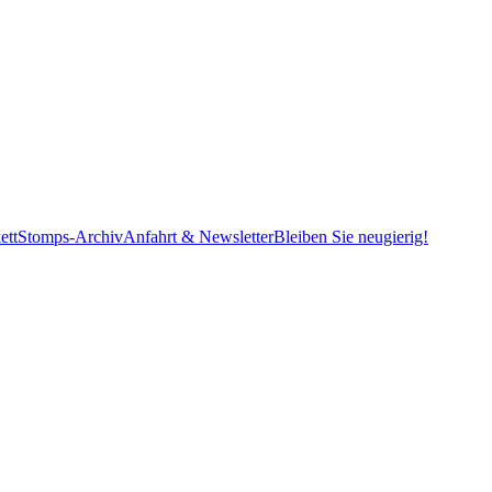
ett
Stomps-Archiv
Anfahrt & Newsletter
Bleiben Sie neugierig!