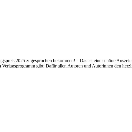
lagspreis 2025 zugesprochen bekommen! – Das ist eine schöne Auszeich
m Verlagsprogramm gibt: Dafür allen Autoren und Autorinnen den her