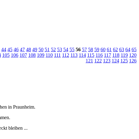
44
45
46
47
48
49
50
51
52
53
54
55
56
57
58
59
60
61
62
63
64
65
4
105
106
107
108
109
110
111
112
113
114
115
116
117
118
119
120
121
122
123
124
125
126
tchen in Praunheim.
immen.
kt bleiben ...