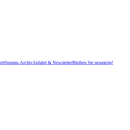
ett
Stomps-Archiv
Anfahrt & Newsletter
Bleiben Sie neugierig!