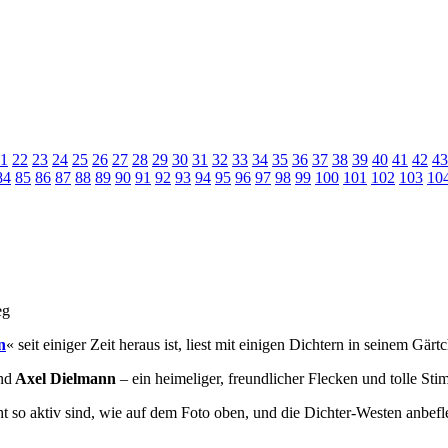
1
22
23
24
25
26
27
28
29
30
31
32
33
34
35
36
37
38
39
40
41
42
43
84
85
86
87
88
89
90
91
92
93
94
95
96
97
98
99
100
101
102
103
10
n
« seit einiger Zeit heraus ist, liest mit einigen Dichtern in seinem Gär
nd
Axel Dielmann
– ein heimeliger, freundlicher Flecken und tolle St
 so aktiv sind, wie auf dem Foto oben, und die Dichter-Westen anbeflec