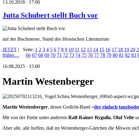
13.10.2018 · 17:00
Jutta Schubert stellt Buch vor
auf der Buchmesse, Stand des Hessischen Literaturrats
JETZT
|
Seite:
1
2
3
4
5
6
7
8
9
10
11
12
13
14
15
16
17
18
19
20
2
früher…
66
67
68
69
70
71
72
73
74
75
76
77
78
79
80
81
82
83
16.08.2025 · 15:00
Martin Westenberger
Martin Westenberger
, desen Gedicht-Band »
der einfach tanzbode
Mit von der Partie unter anderem
Ralf-Rainer Rygulla
,
Olaf Velte
u
Aber alle, alle hoffen, daß im Westenberger-Gärtchen die Möwen nicht