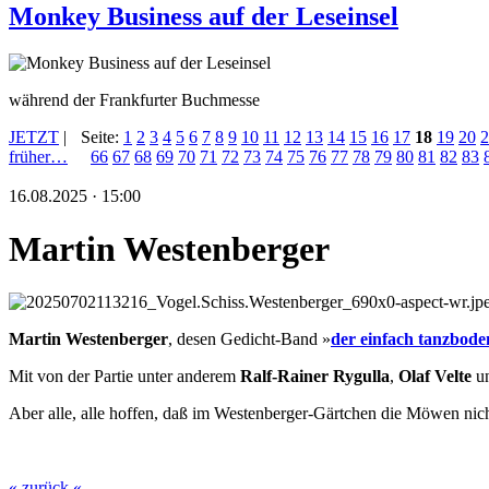
Monkey Business auf der Leseinsel
während der Frankfurter Buchmesse
JETZT
|
Seite:
1
2
3
4
5
6
7
8
9
10
11
12
13
14
15
16
17
18
19
20
2
früher…
66
67
68
69
70
71
72
73
74
75
76
77
78
79
80
81
82
83
16.08.2025 · 15:00
Martin Westenberger
Martin Westenberger
, desen Gedicht-Band »
der einfach tanzbode
Mit von der Partie unter anderem
Ralf-Rainer Rygulla
,
Olaf Velte
u
Aber alle, alle hoffen, daß im Westenberger-Gärtchen die Möwen nicht
« zurück «