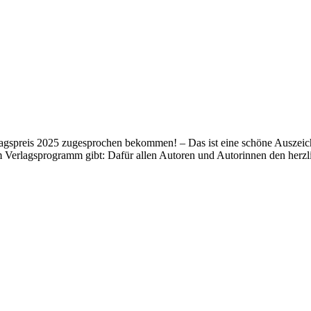
lagspreis 2025 zugesprochen bekommen! – Das ist eine schöne Auszeich
m Verlagsprogramm gibt: Dafür allen Autoren und Autorinnen den her