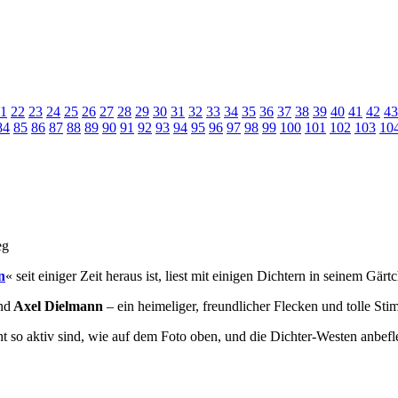
1
22
23
24
25
26
27
28
29
30
31
32
33
34
35
36
37
38
39
40
41
42
43
84
85
86
87
88
89
90
91
92
93
94
95
96
97
98
99
100
101
102
103
10
n
« seit einiger Zeit heraus ist, liest mit einigen Dichtern in seinem Gär
nd
Axel Dielmann
– ein heimeliger, freundlicher Flecken und tolle St
 so aktiv sind, wie auf dem Foto oben, und die Dichter-Westen anbeflec