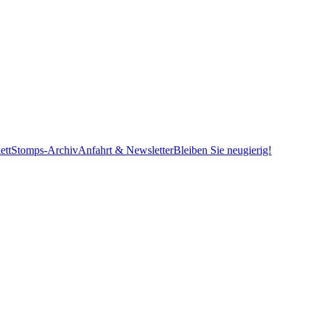
ett
Stomps-Archiv
Anfahrt & Newsletter
Bleiben Sie neugierig!