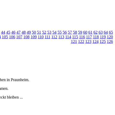
44
45
46
47
48
49
50
51
52
53
54
55
56
57
58
59
60
61
62
63
64
65
4
105
106
107
108
109
110
111
112
113
114
115
116
117
118
119
120
121
122
123
124
125
126
tchen in Praunheim.
immen.
kt bleiben ...