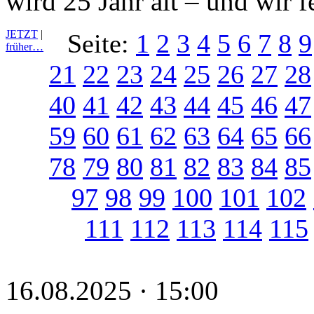
wird 25 Jahr alt – und wir f
JETZT
|
Seite:
1
2
3
4
5
6
7
8
9
früher…
21
22
23
24
25
26
27
28
40
41
42
43
44
45
46
47
59
60
61
62
63
64
65
66
78
79
80
81
82
83
84
85
97
98
99
100
101
102
111
112
113
114
115
16.08.2025 · 15:00