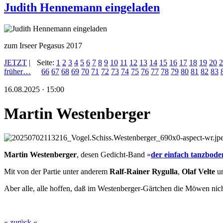
Judith Hennemann eingeladen
zum Irseer Pegasus 2017
JETZT
|
Seite:
1
2
3
4
5
6
7
8
9
10
11
12
13
14
15
16
17
18
19
20
2
früher…
66
67
68
69
70
71
72
73
74
75
76
77
78
79
80
81
82
83
16.08.2025 · 15:00
Martin Westenberger
Martin Westenberger
, desen Gedicht-Band »
der einfach tanzbode
Mit von der Partie unter anderem
Ralf-Rainer Rygulla
,
Olaf Velte
u
Aber alle, alle hoffen, daß im Westenberger-Gärtchen die Möwen nicht
« zurück «