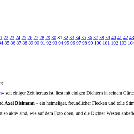
1
22
23
24
25
26
27
28
29
30
31
32
33
34
35
36
37
38
39
40
41
42
43
84
85
86
87
88
89
90
91
92
93
94
95
96
97
98
99
100
101
102
103
10
n
« seit einiger Zeit heraus ist, liest mit einigen Dichtern in seinem Gär
nd
Axel Dielmann
– ein heimeliger, freundlicher Flecken und tolle St
 so aktiv sind, wie auf dem Foto oben, und die Dichter-Westen anbeflec