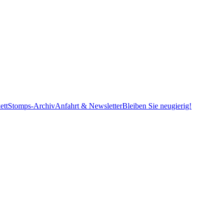
ett
Stomps-Archiv
Anfahrt & Newsletter
Bleiben Sie neugierig!