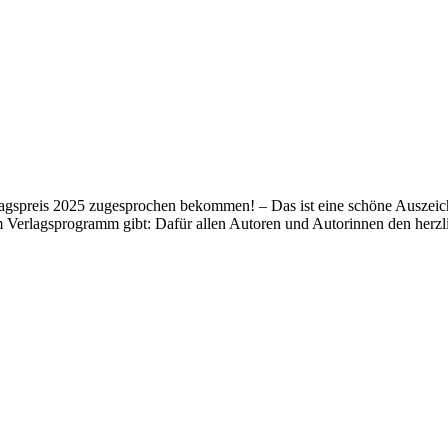
lagspreis 2025 zugesprochen bekommen! – Das ist eine schöne Auszeich
m Verlagsprogramm gibt: Dafür allen Autoren und Autorinnen den her