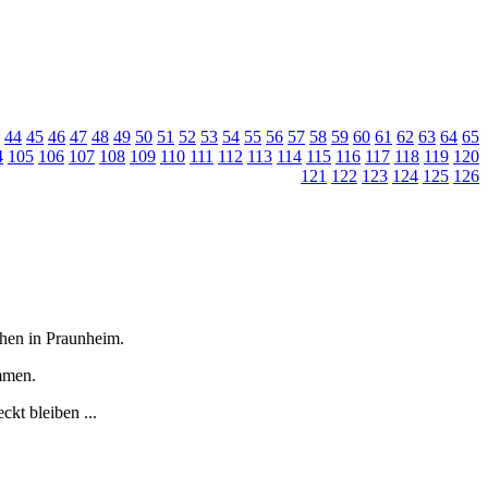
44
45
46
47
48
49
50
51
52
53
54
55
56
57
58
59
60
61
62
63
64
65
4
105
106
107
108
109
110
111
112
113
114
115
116
117
118
119
120
121
122
123
124
125
126
tchen in Praunheim.
immen.
kt bleiben ...