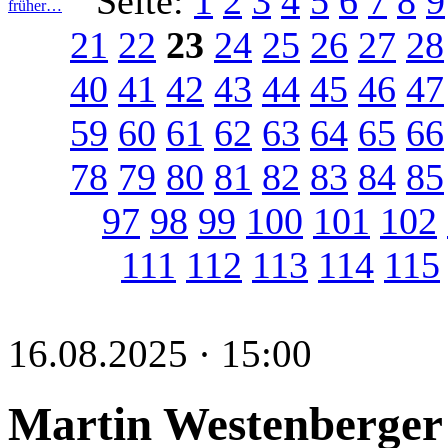
Seite:
1
2
3
4
5
6
7
8
9
früher…
21
22
23
24
25
26
27
28
40
41
42
43
44
45
46
47
59
60
61
62
63
64
65
66
78
79
80
81
82
83
84
85
97
98
99
100
101
102
111
112
113
114
115
16.08.2025 · 15:00
Martin Westenberger