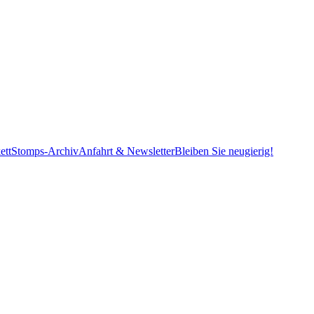
ett
Stomps-Archiv
Anfahrt & Newsletter
Bleiben Sie neugierig!