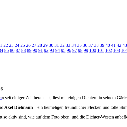
1
22
23
24
25
26
27
28
29
30
31
32
33
34
35
36
37
38
39
40
41
42
43
84
85
86
87
88
89
90
91
92
93
94
95
96
97
98
99
100
101
102
103
10
n
« seit einiger Zeit heraus ist, liest mit einigen Dichtern in seinem Gär
nd
Axel Dielmann
– ein heimeliger, freundlicher Flecken und tolle St
 so aktiv sind, wie auf dem Foto oben, und die Dichter-Westen anbeflec