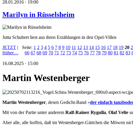
28.01.2016 · 19:00
Marilyn in Rüsselsheim
Jutta Schubert liest aus ihren Erzählungen in den Opel-Villen
JETZT
|
Seite:
1
2
3
4
5
6
7
8
9
10
11
12
13
14
15
16
17
18
19
20
2
früher…
66
67
68
69
70
71
72
73
74
75
76
77
78
79
80
81
82
83
16.08.2025 · 15:00
Martin Westenberger
Martin Westenberger
, desen Gedicht-Band »
der einfach tanzbode
Mit von der Partie unter anderem
Ralf-Rainer Rygulla
,
Olaf Velte
u
Aber alle, alle hoffen, daß im Westenberger-Gärtchen die Möwen nicht