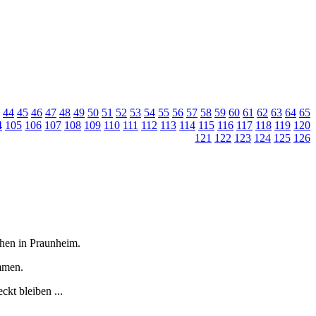
44
45
46
47
48
49
50
51
52
53
54
55
56
57
58
59
60
61
62
63
64
65
4
105
106
107
108
109
110
111
112
113
114
115
116
117
118
119
120
121
122
123
124
125
126
tchen in Praunheim.
immen.
kt bleiben ...