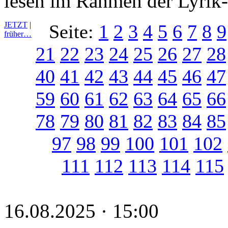
lesen im Rahmen der Lyrik
JETZT
|
Seite:
1
2
3
4
5
6
7
8
9
früher…
21
22
23
24
25
26
27
28
40
41
42
43
44
45
46
47
59
60
61
62
63
64
65
66
78
79
80
81
82
83
84
85
97
98
99
100
101
102
111
112
113
114
115
16.08.2025 · 15:00