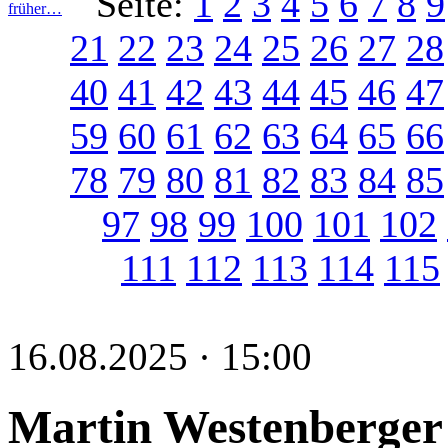
Seite:
1
2
3
4
5
6
7
8
9
früher…
21
22
23
24
25
26
27
28
40
41
42
43
44
45
46
47
59
60
61
62
63
64
65
66
78
79
80
81
82
83
84
85
97
98
99
100
101
102
111
112
113
114
115
16.08.2025 · 15:00
Martin Westenberger