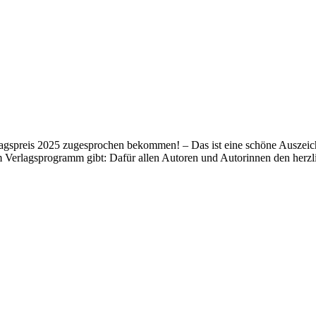
lagspreis 2025 zugesprochen bekommen! – Das ist eine schöne Auszeich
m Verlagsprogramm gibt: Dafür allen Autoren und Autorinnen den her