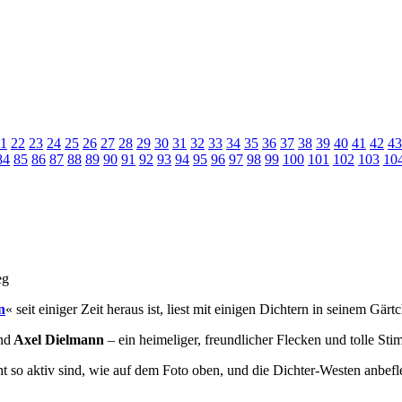
1
22
23
24
25
26
27
28
29
30
31
32
33
34
35
36
37
38
39
40
41
42
43
84
85
86
87
88
89
90
91
92
93
94
95
96
97
98
99
100
101
102
103
10
n
« seit einiger Zeit heraus ist, liest mit einigen Dichtern in seinem Gär
nd
Axel Dielmann
– ein heimeliger, freundlicher Flecken und tolle St
 so aktiv sind, wie auf dem Foto oben, und die Dichter-Westen anbeflec