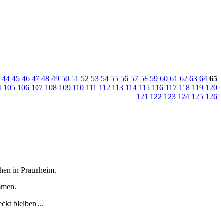
44
45
46
47
48
49
50
51
52
53
54
55
56
57
58
59
60
61
62
63
64
65
4
105
106
107
108
109
110
111
112
113
114
115
116
117
118
119
120
121
122
123
124
125
126
tchen in Praunheim.
immen.
kt bleiben ...