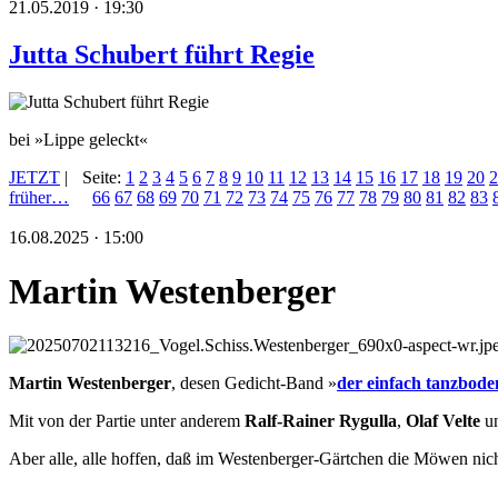
21.05.2019 · 19:30
Jutta Schubert führt Regie
bei »Lippe geleckt«
JETZT
|
Seite:
1
2
3
4
5
6
7
8
9
10
11
12
13
14
15
16
17
18
19
20
2
früher…
66
67
68
69
70
71
72
73
74
75
76
77
78
79
80
81
82
83
16.08.2025 · 15:00
Martin Westenberger
Martin Westenberger
, desen Gedicht-Band »
der einfach tanzbode
Mit von der Partie unter anderem
Ralf-Rainer Rygulla
,
Olaf Velte
u
Aber alle, alle hoffen, daß im Westenberger-Gärtchen die Möwen nicht