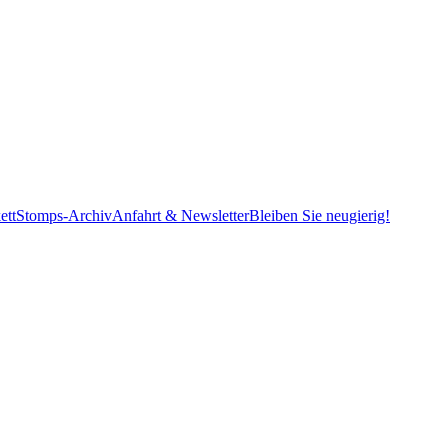
ett
Stomps-Archiv
Anfahrt & Newsletter
Bleiben Sie neugierig!