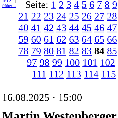
JETZT
|
Seite:
1
2
3
4
5
6
7
8
9
früher…
21
22
23
24
25
26
27
28
40
41
42
43
44
45
46
47
59
60
61
62
63
64
65
66
78
79
80
81
82
83
84
85
97
98
99
100
101
102
111
112
113
114
115
16.08.2025 · 15:00
Martin Westenberger