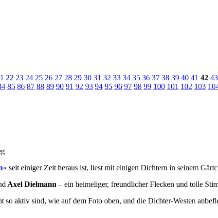
1
22
23
24
25
26
27
28
29
30
31
32
33
34
35
36
37
38
39
40
41
42
43
84
85
86
87
88
89
90
91
92
93
94
95
96
97
98
99
100
101
102
103
10
n
« seit einiger Zeit heraus ist, liest mit einigen Dichtern in seinem Gär
nd
Axel Dielmann
– ein heimeliger, freundlicher Flecken und tolle St
 so aktiv sind, wie auf dem Foto oben, und die Dichter-Westen anbeflec