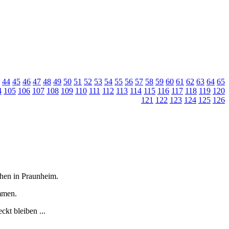
44
45
46
47
48
49
50
51
52
53
54
55
56
57
58
59
60
61
62
63
64
65
4
105
106
107
108
109
110
111
112
113
114
115
116
117
118
119
120
121
122
123
124
125
126
tchen in Praunheim.
immen.
kt bleiben ...