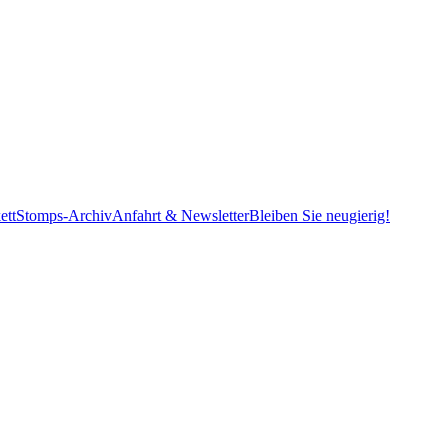
ett
Stomps-Archiv
Anfahrt & Newsletter
Bleiben Sie neugierig!