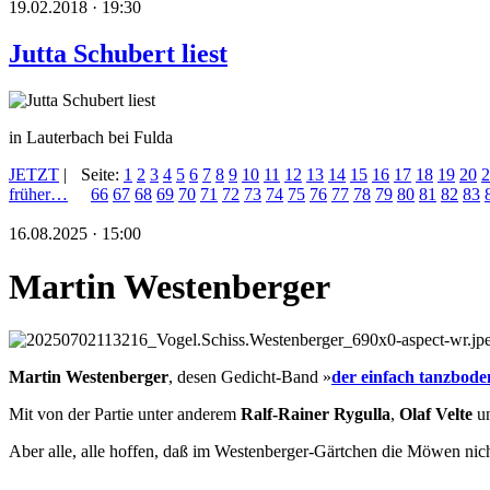
19.02.2018 · 19:30
Jutta Schubert liest
in Lauterbach bei Fulda
JETZT
|
Seite:
1
2
3
4
5
6
7
8
9
10
11
12
13
14
15
16
17
18
19
20
2
früher…
66
67
68
69
70
71
72
73
74
75
76
77
78
79
80
81
82
83
16.08.2025 · 15:00
Martin Westenberger
Martin Westenberger
, desen Gedicht-Band »
der einfach tanzbode
Mit von der Partie unter anderem
Ralf-Rainer Rygulla
,
Olaf Velte
u
Aber alle, alle hoffen, daß im Westenberger-Gärtchen die Möwen nicht