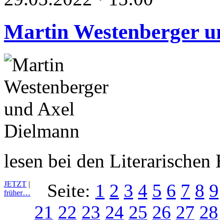
Martin Westenberger u
lesen bei den Literarische
JETZT
|
Seite:
1
2
3
4
5
6
7
8
9
früher…
21
22
23
24
25
26
27
28