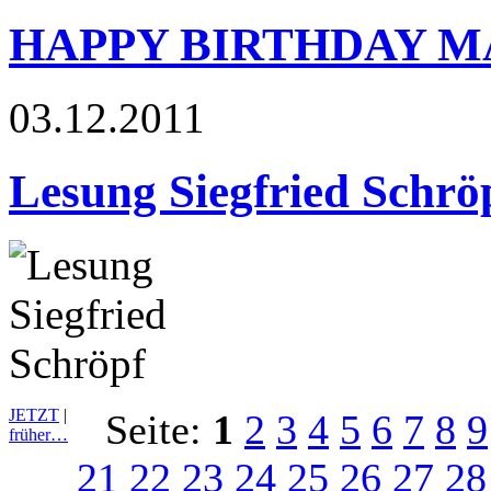
HAPPY BIRTHDAY 
03.12.2011
Lesung Siegfried Schrö
JETZT
|
Seite:
1
2
3
4
5
6
7
8
9
früher…
21
22
23
24
25
26
27
28