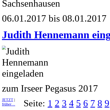
Sachsenhausen
06.01.2017 bis 08.01.2017
Judith Hennemann eing
zum Irseer Pegasus 2017
JETZT
|
Seite:
1
2
3
4
5
6
7
8
9
früher…