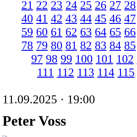
21
22
23
24
25
26
27
28
40
41
42
43
44
45
46
47
59
60
61
62
63
64
65
66
78
79
80
81
82
83
84
85
97
98
99
100
101
102
111
112
113
114
115
11.09.2025 · 19:00
Peter Voss