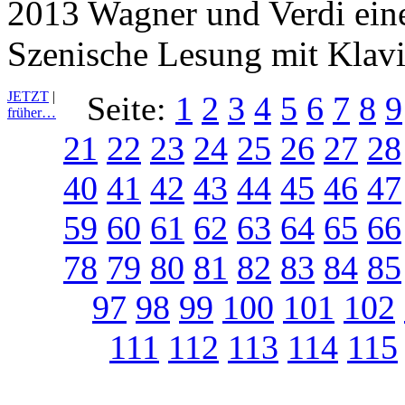
2013 Wagner und Verdi ein
Szenische Lesung mit Klavi
JETZT
|
Seite:
1
2
3
4
5
6
7
8
9
früher…
21
22
23
24
25
26
27
28
40
41
42
43
44
45
46
47
59
60
61
62
63
64
65
66
78
79
80
81
82
83
84
85
97
98
99
100
101
102
111
112
113
114
115