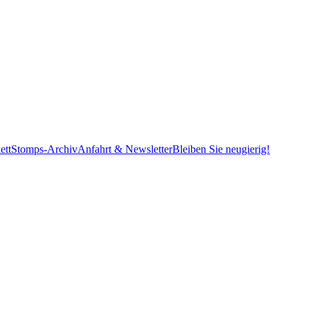
ett
Stomps-Archiv
Anfahrt & Newsletter
Bleiben Sie neugierig!