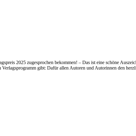
lagspreis 2025 zugesprochen bekommen! – Das ist eine schöne Auszeich
m Verlagsprogramm gibt: Dafür allen Autoren und Autorinnen den her