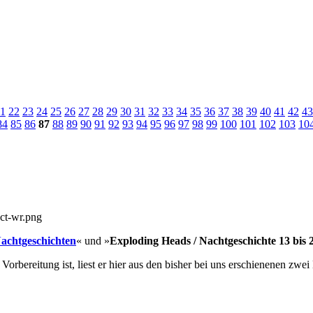
1
22
23
24
25
26
27
28
29
30
31
32
33
34
35
36
37
38
39
40
41
42
43
84
85
86
87
88
89
90
91
92
93
94
95
96
97
98
99
100
101
102
103
10
Nachtgeschichten
« und »
Exploding Heads / Nachtgeschichte 13 bis 
bereitung ist, liest er hier aus den bisher bei uns erschienenen zwe