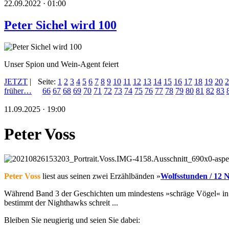
22.09.2022 · 01:00
Peter Sichel wird 100
Unser Spion und Wein-Agent feiert
JETZT
|
Seite:
1
2
3
4
5
6
7
8
9
10
11
12
13
14
15
16
17
18
19
20
2
früher…
66
67
68
69
70
71
72
73
74
75
76
77
78
79
80
81
82
83
11.09.2025 · 19:00
Peter Voss
Peter Voss
liest aus seinen zwei Erzählbänden »
Wolfsstunden / 12 
Während Band 3 der Geschichten um mindestens »schräge Vögel« in Vor
bestimmt der Nighthawks schreit ...
Bleiben Sie neugierig und seien Sie dabei: