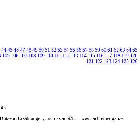
44
45
46
47
48
49
50
51
52
53
54
55
56
57
58
59
60
61
62
63
64
65
4
105
106
107
108
109
110
111
112
113
114
115
116
117
118
119
120
121
122
123
124
125
126
24
«.
i Dutzend Erzählungen; und das an 9/11 – was nach einer ganze