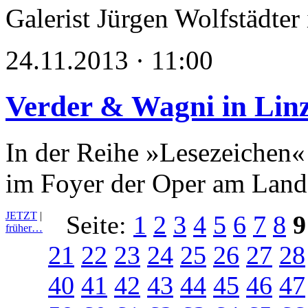
Galerist Jürgen Wolfstädter
24.11.2013 · 11:00
Verder & Wagni in Lin
In der Reihe »Lesezeichen«
im Foyer der Oper am Lande
JETZT
|
Seite:
1
2
3
4
5
6
7
8
9
früher…
21
22
23
24
25
26
27
28
40
41
42
43
44
45
46
47