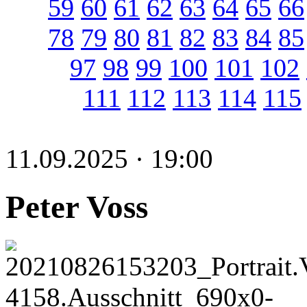
59
60
61
62
63
64
65
66
78
79
80
81
82
83
84
85
97
98
99
100
101
102
111
112
113
114
115
11.09.2025 · 19:00
Peter Voss