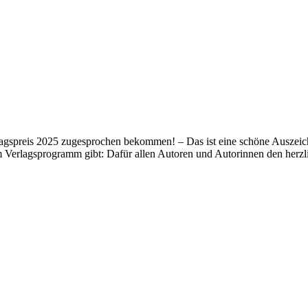
lagspreis 2025 zugesprochen bekommen! – Das ist eine schöne Auszeich
m Verlagsprogramm gibt: Dafür allen Autoren und Autorinnen den her