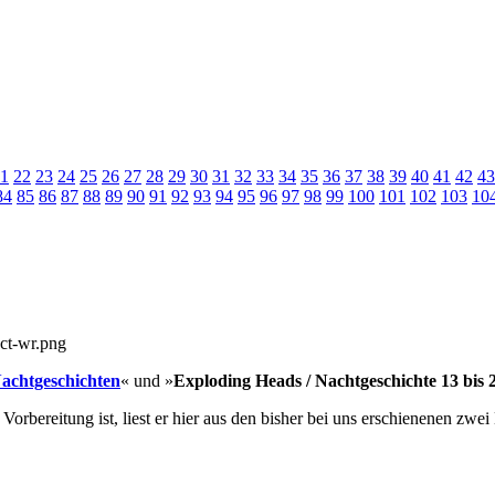
1
22
23
24
25
26
27
28
29
30
31
32
33
34
35
36
37
38
39
40
41
42
43
84
85
86
87
88
89
90
91
92
93
94
95
96
97
98
99
100
101
102
103
10
Nachtgeschichten
« und »
Exploding Heads / Nachtgeschichte 13 bis 
bereitung ist, liest er hier aus den bisher bei uns erschienenen zwe