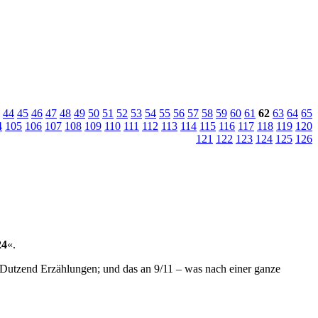
44
45
46
47
48
49
50
51
52
53
54
55
56
57
58
59
60
61
62
63
64
65
4
105
106
107
108
109
110
111
112
113
114
115
116
117
118
119
120
121
122
123
124
125
126
24
«.
i Dutzend Erzählungen; und das an 9/11 – was nach einer ganze