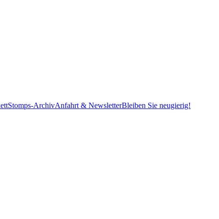
ett
Stomps-Archiv
Anfahrt & Newsletter
Bleiben Sie neugierig!