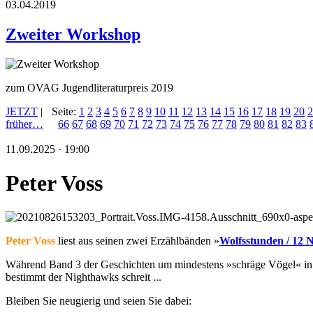
03.04.2019
Zweiter Workshop
zum OVAG Jugendliteraturpreis 2019
JETZT
|
Seite:
1
2
3
4
5
6
7
8
9
10
11
12
13
14
15
16
17
18
19
20
2
früher…
66
67
68
69
70
71
72
73
74
75
76
77
78
79
80
81
82
83
11.09.2025 · 19:00
Peter Voss
Peter Voss
liest aus seinen zwei Erzählbänden »
Wolfsstunden / 12 
Während Band 3 der Geschichten um mindestens »schräge Vögel« in Vor
bestimmt der Nighthawks schreit ...
Bleiben Sie neugierig und seien Sie dabei: