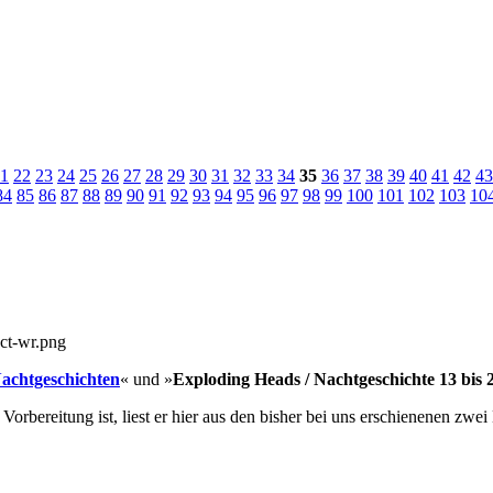
1
22
23
24
25
26
27
28
29
30
31
32
33
34
35
36
37
38
39
40
41
42
43
84
85
86
87
88
89
90
91
92
93
94
95
96
97
98
99
100
101
102
103
10
Nachtgeschichten
« und »
Exploding Heads / Nachtgeschichte 13 bis 
bereitung ist, liest er hier aus den bisher bei uns erschienenen zwe