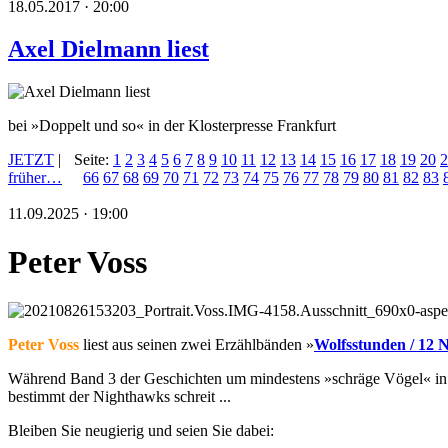
18.05.2017 · 20:00
Axel Dielmann liest
bei »Doppelt und so« in der Klosterpresse Frankfurt
JETZT
|
Seite:
1
2
3
4
5
6
7
8
9
10
11
12
13
14
15
16
17
18
19
20
2
früher…
66
67
68
69
70
71
72
73
74
75
76
77
78
79
80
81
82
83
11.09.2025 · 19:00
Peter Voss
Peter Voss
liest aus seinen zwei Erzählbänden »
Wolfsstunden / 12 
Während Band 3 der Geschichten um mindestens »schräge Vögel« in Vor
bestimmt der Nighthawks schreit ...
Bleiben Sie neugierig und seien Sie dabei: