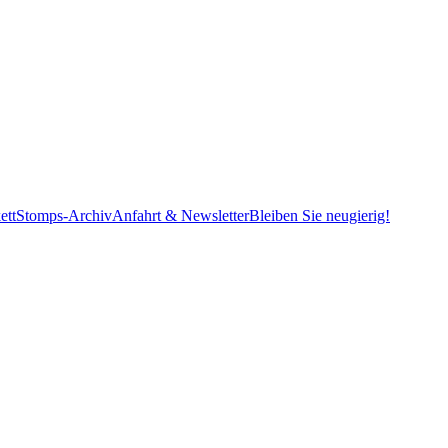
ett
Stomps-Archiv
Anfahrt & Newsletter
Bleiben Sie neugierig!