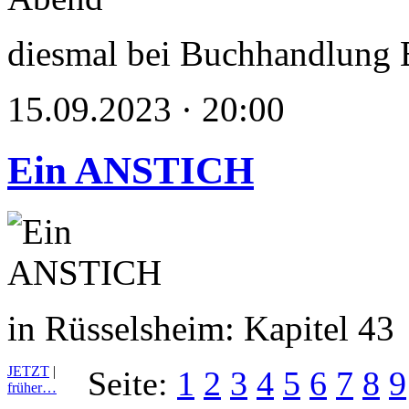
diesmal bei Buchhandlung 
15.09.2023 · 20:00
Ein ANSTICH
in Rüsselsheim: Kapitel 43
JETZT
|
Seite:
1
2
3
4
5
6
7
8
9
früher…