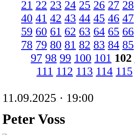
21
22
23
24
25
26
27
28
40
41
42
43
44
45
46
47
59
60
61
62
63
64
65
66
78
79
80
81
82
83
84
85
97
98
99
100
101
102
111
112
113
114
115
11.09.2025 · 19:00
Peter Voss