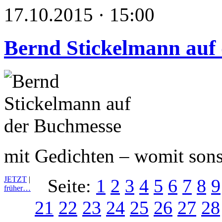
17.10.2015 · 15:00
Bernd Stickelmann auf
mit Gedichten – womit sons
JETZT
|
Seite:
1
2
3
4
5
6
7
8
9
früher…
21
22
23
24
25
26
27
28