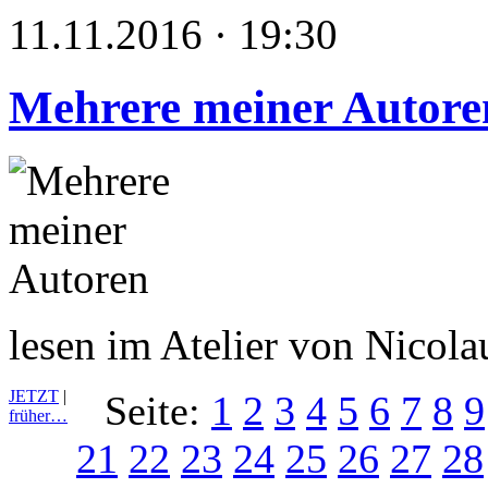
11.11.2016 · 19:30
Mehrere meiner Autore
lesen im Atelier von Nicol
JETZT
|
Seite:
1
2
3
4
5
6
7
8
9
früher…
21
22
23
24
25
26
27
28