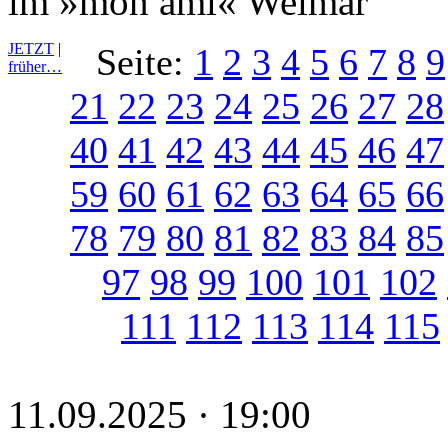
im »mon ami« Weimar
JETZT
|
Seite:
1
2
3
4
5
6
7
8
9
früher…
21
22
23
24
25
26
27
28
40
41
42
43
44
45
46
47
59
60
61
62
63
64
65
66
78
79
80
81
82
83
84
85
97
98
99
100
101
102
111
112
113
114
115
11.09.2025 · 19:00