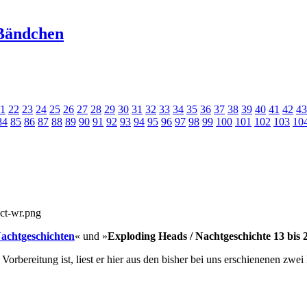
Bändchen
1
22
23
24
25
26
27
28
29
30
31
32
33
34
35
36
37
38
39
40
41
42
43
84
85
86
87
88
89
90
91
92
93
94
95
96
97
98
99
100
101
102
103
10
Nachtgeschichten
« und »
Exploding Heads / Nachtgeschichte 13 bis 
bereitung ist, liest er hier aus den bisher bei uns erschienenen zwe