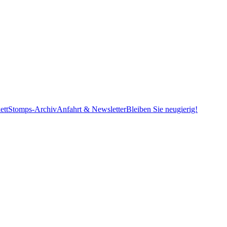
ett
Stomps-Archiv
Anfahrt & Newsletter
Bleiben Sie neugierig!