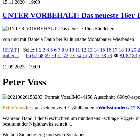
15.11.2020 · 19:00
UNTER VORBEHALT: Das neueste 16er-
von und mit Daniela Daub bei Kulturstätte Montabauer Wiesbaden
JETZT
|
Seite:
1
2
3
4
5
6
7
8
9
10
11
12
13
14
15
16
17
18
19
20
2
früher…
66
67
68
69
70
71
72
73
74
75
76
77
78
79
80
81
82
83
11.09.2025 · 19:00
Peter Voss
Peter Voss
liest aus seinen zwei Erzählbänden »
Wolfsstunden / 12 
Während Band 3 der Geschichten um mindestens »schräge Vögel« in Vor
bestimmt der Nighthawks schreit ...
Bleiben Sie neugierig und seien Sie dabei: