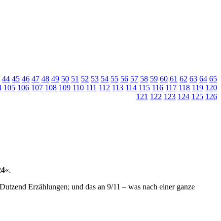
44
45
46
47
48
49
50
51
52
53
54
55
56
57
58
59
60
61
62
63
64
65
4
105
106
107
108
109
110
111
112
113
114
115
116
117
118
119
120
121
122
123
124
125
126
24
«.
i Dutzend Erzählungen; und das an 9/11 – was nach einer ganze