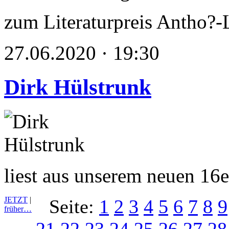
zum Literaturpreis Antho?-
27.06.2020 · 19:30
Dirk Hülstrunk
liest aus unserem neuen 16
JETZT
|
Seite:
1
2
3
4
5
6
7
8
9
früher…
21
22
23
24
25
26
27
28