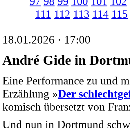
97
98
99
100
101
102
111
112
113
114
115
18.01.2026 · 17:00
André Gide in Dort
Eine Performance zu und m
Erzählung »
Der schlechtge
komisch übersetzt von Fran
Und nun in Dortmund schwu