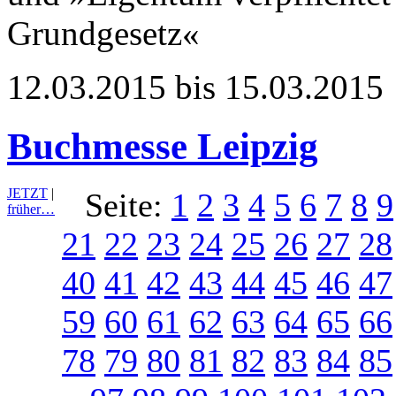
Grundgesetz«
12.03.2015 bis 15.03.2015
Buchmesse Leipzig
JETZT
|
Seite:
1
2
3
4
5
6
7
8
9
früher…
21
22
23
24
25
26
27
28
40
41
42
43
44
45
46
47
59
60
61
62
63
64
65
66
78
79
80
81
82
83
84
85