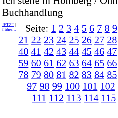
Ich stelle in Homberg / Oh
Buchhandlung
JETZT
|
Seite:
1
2
3
4
5
6
7
8
9
früher…
21
22
23
24
25
26
27
28
40
41
42
43
44
45
46
47
59
60
61
62
63
64
65
66
78
79
80
81
82
83
84
85
97
98
99
100
101
102
111
112
113
114
115