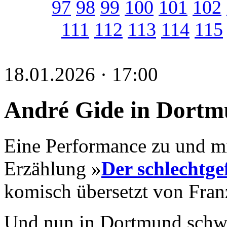
97
98
99
100
101
102
111
112
113
114
115
18.01.2026 · 17:00
André Gide in Dort
Eine Performance zu und m
Erzählung »
Der schlechtge
komisch übersetzt von Fran
Und nun in Dortmund schwu