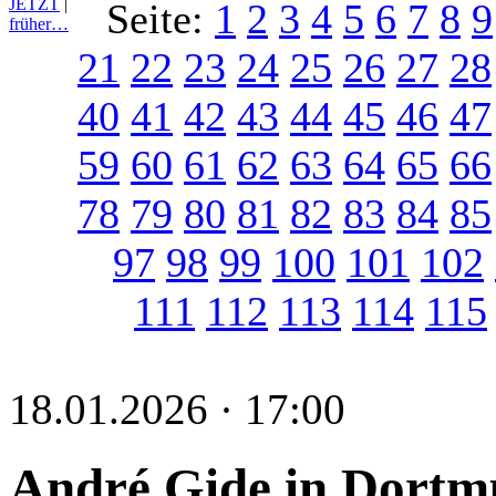
JETZT
|
Seite:
1
2
3
4
5
6
7
8
9
früher…
21
22
23
24
25
26
27
28
40
41
42
43
44
45
46
47
59
60
61
62
63
64
65
66
78
79
80
81
82
83
84
85
97
98
99
100
101
102
111
112
113
114
115
18.01.2026 · 17:00
André Gide in Dort