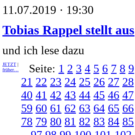
11.07.2019 · 19:30
Tobias Rappel stellt aus
und ich lese dazu
JETZT
|
Seite:
1
2
3
4
5
6
7
8
9
früher…
21
22
23
24
25
26
27
28
40
41
42
43
44
45
46
47
59
60
61
62
63
64
65
66
78
79
80
81
82
83
84
85
97
98
99
100
101
102