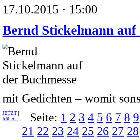
17.10.2015 · 15:00
Bernd Stickelmann auf
mit Gedichten – womit sons
JETZT
|
Seite:
1
2
3
4
5
6
7
8
9
früher…
21
22
23
24
25
26
27
28