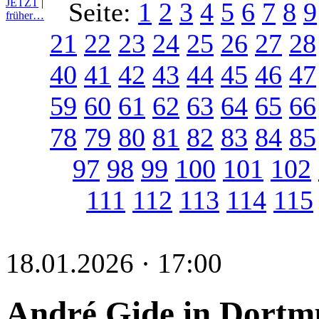
JETZT
|
Seite:
1
2
3
4
5
6
7
8
9
früher…
21
22
23
24
25
26
27
28
40
41
42
43
44
45
46
47
59
60
61
62
63
64
65
66
78
79
80
81
82
83
84
85
97
98
99
100
101
102
111
112
113
114
115
18.01.2026 · 17:00
André Gide in Dort