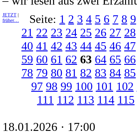
– wir lesen aus zwei Erzäh
JETZT
|
Seite:
1
2
3
4
5
6
7
8
9
früher…
21
22
23
24
25
26
27
28
40
41
42
43
44
45
46
47
59
60
61
62
63
64
65
66
78
79
80
81
82
83
84
85
97
98
99
100
101
102
111
112
113
114
115
18.01.2026 · 17:00