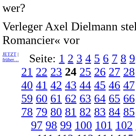
Verleger Axel Dielmann stel
Romancier« vor
JETZT
|
Seite:
1
2
3
4
5
6
7
8
9
früher…
21
22
23
24
25
26
27
28
40
41
42
43
44
45
46
47
59
60
61
62
63
64
65
66
78
79
80
81
82
83
84
85
97
98
99
100
101
102