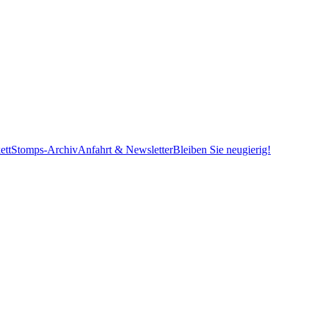
ett
Stomps-Archiv
Anfahrt & Newsletter
Bleiben Sie neugierig!