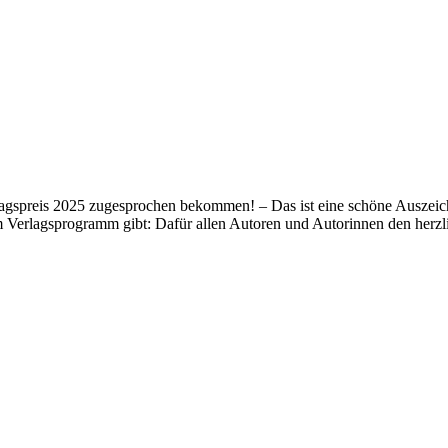
lagspreis 2025 zugesprochen bekommen! – Das ist eine schöne Auszeich
m Verlagsprogramm gibt: Dafür allen Autoren und Autorinnen den her