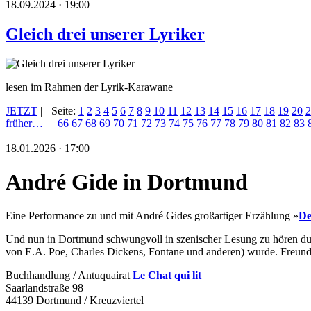
18.09.2024 · 19:00
Gleich drei unserer Lyriker
lesen im Rahmen der Lyrik-Karawane
JETZT
|
Seite:
1
2
3
4
5
6
7
8
9
10
11
12
13
14
15
16
17
18
19
20
2
früher…
66
67
68
69
70
71
72
73
74
75
76
77
78
79
80
81
82
83
18.01.2026 · 17:00
André Gide in Dortmund
Eine Performance zu und mit
André Gides großartiger Erzählung »
De
Und nun in Dortmund schwungvoll in szenischer Lesung zu hören dur
von E.A. Poe, Charles Dickens, Fontane und anderen) wurde. Freundli
Buchhandlung / Antuquairat
Le Chat qui lit
Saarlandstraße 98
44139 Dortmund / Kreuzviertel