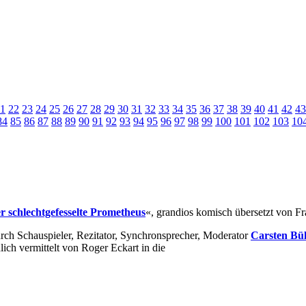
1
22
23
24
25
26
27
28
29
30
31
32
33
34
35
36
37
38
39
40
41
42
43
84
85
86
87
88
89
90
91
92
93
94
95
96
97
98
99
100
101
102
103
10
r schlechtgefesselte Prometheus
«, grandios komisch übersetzt von Fr
ch Schauspieler, Rezitator, Synchronsprecher, Moderator
Carsten Bü
ch vermittelt von Roger Eckart in die