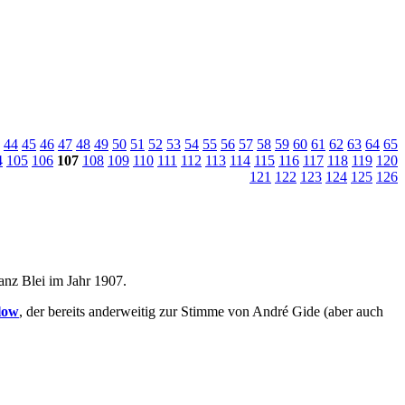
44
45
46
47
48
49
50
51
52
53
54
55
56
57
58
59
60
61
62
63
64
65
4
105
106
107
108
109
110
111
112
113
114
115
116
117
118
119
120
121
122
123
124
125
126
anz Blei im Jahr 1907.
low
, der bereits anderweitig zur Stimme von André Gide (aber auch