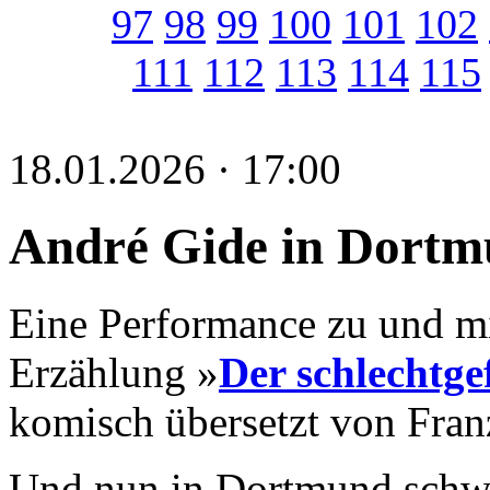
97
98
99
100
101
102
111
112
113
114
115
18.01.2026 · 17:00
André Gide in Dort
Eine Performance zu und m
Erzählung »
Der schlechtge
komisch übersetzt von Fran
Und nun in Dortmund schwu