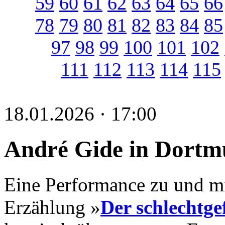
59
60
61
62
63
64
65
66
78
79
80
81
82
83
84
85
97
98
99
100
101
102
111
112
113
114
115
18.01.2026 · 17:00
André Gide in Dort
Eine Performance zu und m
Erzählung »
Der schlechtge