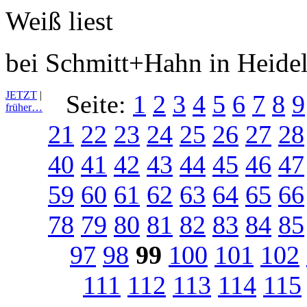
bei Schmitt+Hahn in Heide
JETZT
|
Seite:
1
2
3
4
5
6
7
8
9
früher…
21
22
23
24
25
26
27
28
40
41
42
43
44
45
46
47
59
60
61
62
63
64
65
66
78
79
80
81
82
83
84
85
97
98
99
100
101
102
111
112
113
114
115