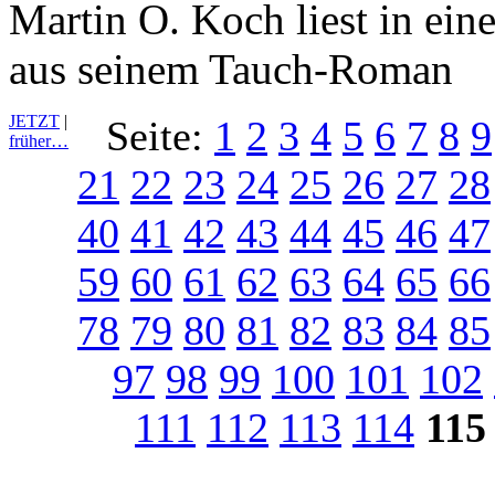
Martin O. Koch liest in ein
aus seinem Tauch-Roman
JETZT
|
Seite:
1
2
3
4
5
6
7
8
9
früher…
21
22
23
24
25
26
27
28
40
41
42
43
44
45
46
47
59
60
61
62
63
64
65
66
78
79
80
81
82
83
84
85
97
98
99
100
101
102
111
112
113
114
115