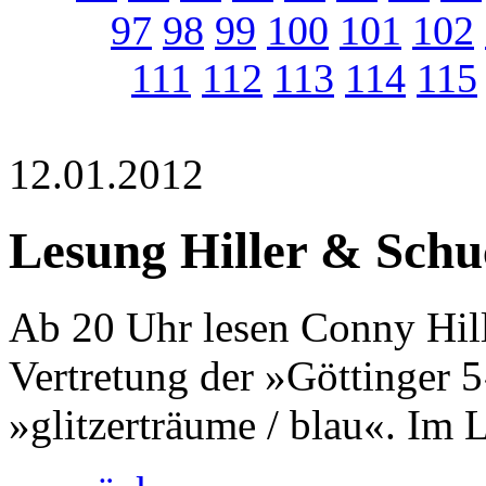
97
98
99
100
101
102
111
112
113
114
115
12.01.2012
Lesung Hiller & Schu
Ab 20 Uhr lesen Conny Hill
Vertretung der »Göttinger
»glitzerträume / blau«. Im 