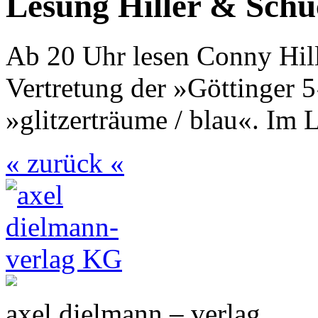
Lesung Hiller & Schu
Ab 20 Uhr lesen Conny Hill
Vertretung der »Göttinger
»glitzerträume / blau«. Im 
« zurück «
axel dielmann – verlag